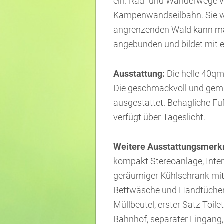
ein. Rad- und Wanderwege ve
Kampenwandseilbahn. Sie w
angrenzenden Wald kann man
angebunden und bildet mit e
Ausstattung:
Die helle 40q
Die geschmackvoll und gemü
ausgestattet. Behagliche 
verfügt über Tageslicht.
Weitere Ausstattungsmerk
kompakt Stereoanlage, Inter
geräumiger Kühlschrank mit 
Bettwäsche und Handtücher 
Müllbeutel, erster Satz Toil
Bahnhof, separater Eingang