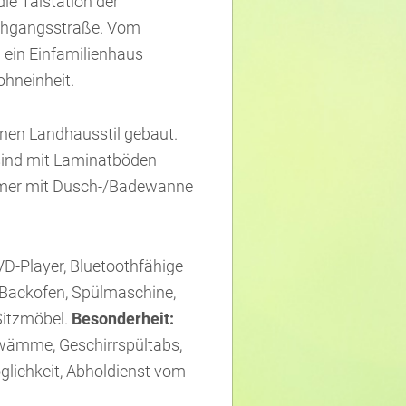
ie Talstation der
chgangsstraße. Vom
ein Einfamilienhaus
ohneinheit.
nen Landhausstil gebaut.
sind mit Laminatböden
mmer mit Dusch-/Badewanne
-Player, Bluetoothfähige
 Backofen, Spülmaschine,
Sitzmöbel.
Besonderheit:
hwämme, Geschirrspültabs,
öglichkeit, Abholdienst vom