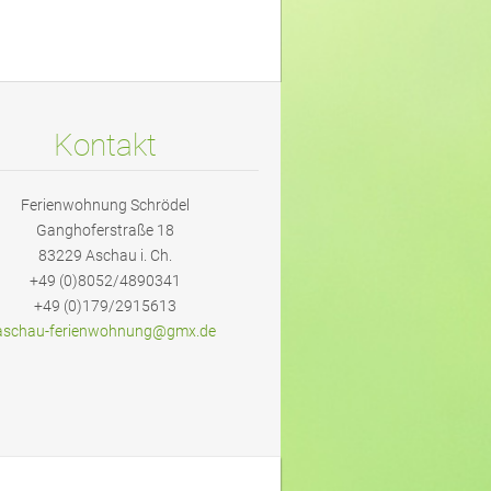
Kontakt
Ferienwohnung Schrödel
Ganghoferstraße 18
83229 Aschau i. Ch.
+49 (0)8052/4890341
+49 (0)179/2915613
aschau-f
erienwoh
nung@gmx
.de