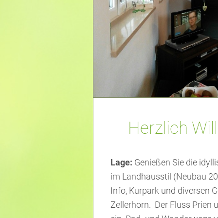
Herzlich Wi
Lage:
Genießen Sie die idyl
im Landhausstil (Neubau 201
Info, Kurpark und diversen
Zellerhorn. Der Fluss Prien