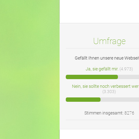
Umfrage
Gefällt Ihnen unsere neue Websei
Ja, sie gefällt mir.
(4.973)
Nein, sie sollte noch verbessert we
(3.303)
Stimmen insgesamt:
8276