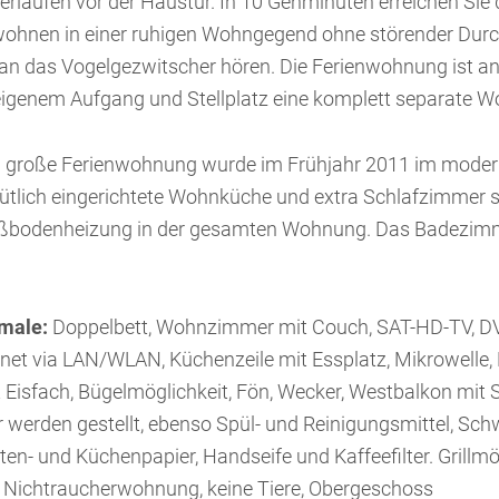
rlaufen vor der Haustür. In 10 Gehminuten erreichen Sie d
ohnen in einer ruhigen Wohngegend ohne störender Dur
 das Vogelgezwitscher hören. Die Ferienwohnung ist an 
igenem Aufgang und Stellplatz eine komplett separate W
m große Ferienwohnung wurde im Frühjahr 2011 im moder
tlich eingerichtete Wohnküche und extra Schlafzimmer 
Fußbodenheizung in der gesamten Wohnung. Das Badezi
male:
Doppelbett, Wohnzimmer mit Couch, SAT-HD-TV, DVD
net via LAN/WLAN, Küchenzeile mit Essplatz, Mikrowelle,
Eisfach, Bügelmöglichkeit, Fön, Wecker, Westbalkon mit 
werden gestellt, ebenso Spül- und Reinigungsmittel, Sc
etten- und Küchenpapier, Handseife und Kaffeefilter. Grillm
, Nichtraucherwohnung, keine Tiere, Obergeschoss