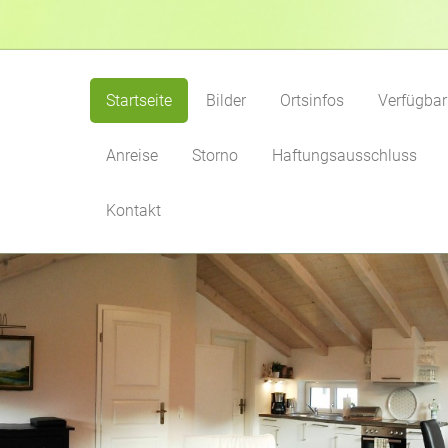
Startseite
Bilder
Ortsinfos
Verfügbar
Anreise
Storno
Haftungsausschluss
Kontakt