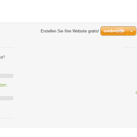
te?
rden.