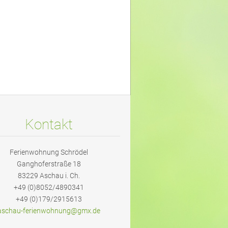
Kontakt
Ferienwohnung Schrödel
Ganghoferstraße 18
83229 Aschau i. Ch.
+49 (0)8052/4890341
+49 (0)179/2915613
aschau-f
erienwoh
nung@gmx
.de