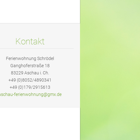
Kontakt
Ferienwohnung Schrödel
Ganghoferstraße 18
83229 Aschau i. Ch.
+49 (0)8052/4890341
+49 (0)179/2915613
aschau-f
erienwoh
nung@gmx
.de